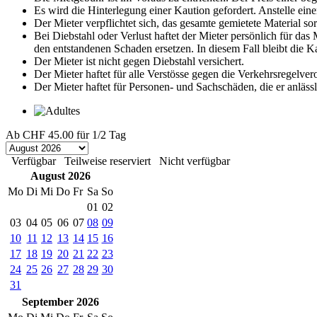
Es wird die Hinterlegung einer Kaution gefordert. Anstelle eine
Der Mieter verpflichtet sich, das gesamte gemietete Material s
Bei Diebstahl oder Verlust haftet der Mieter persönlich für da
den entstandenen Schaden ersetzen. In diesem Fall bleibt die 
Der Mieter ist nicht gegen Diebstahl versichert.
Der Mieter haftet für alle Verstösse gegen die Verkehrsregelve
Der Mieter haftet für Personen- und Sachschäden, die er anläss
Ab
CHF 45.00
für 1/2 Tag
Verfügbar
Teilweise reserviert
Nicht verfügbar
August 2026
Mo
Di
Mi
Do
Fr
Sa
So
01
02
03
04
05
06
07
08
09
10
11
12
13
14
15
16
17
18
19
20
21
22
23
24
25
26
27
28
29
30
31
September 2026