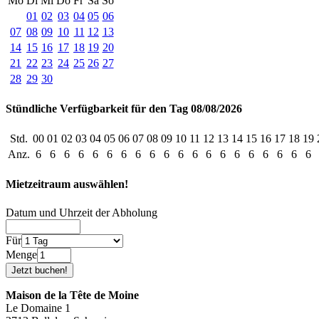
Mo
Di
Mi
Do
Fr
Sa
So
01
02
03
04
05
06
07
08
09
10
11
12
13
14
15
16
17
18
19
20
21
22
23
24
25
26
27
28
29
30
Stündliche Verfügbarkeit für den Tag 08/08/2026
Std.
00
01
02
03
04
05
06
07
08
09
10
11
12
13
14
15
16
17
18
19
Anz.
6
6
6
6
6
6
6
6
6
6
6
6
6
6
6
6
6
6
6
6
Mietzeitraum auswählen!
Datum und Uhrzeit der Abholung
Für
Menge
Maison de la Tête de Moine
Le Domaine 1