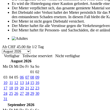
Es wird die Hinterlegung einer Kaution gefordert. Anstelle eine
Der Mieter verpflichtet sich, das gesamte gemietete Material s
Bei Diebstahl oder Verlust haftet der Mieter persönlich für da
den entstandenen Schaden ersetzen. In diesem Fall bleibt die 
Der Mieter ist nicht gegen Diebstahl versichert.
Der Mieter haftet für alle Verstösse gegen die Verkehrsregelve
Der Mieter haftet für Personen- und Sachschäden, die er anläss
Ab
CHF 45.00
für 1/2 Tag
Verfügbar
Teilweise reserviert
Nicht verfügbar
August 2026
Mo
Di
Mi
Do
Fr
Sa
So
01
02
03
04
05
06
07
08
09
10
11
12
13
14
15
16
17
18
19
20
21
22
23
24
25
26
27
28
29
30
31
September 2026