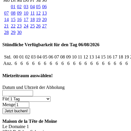
Mo
Di
Mi
Do
Fr
Sa
So
01
02
03
04
05
06
07
08
09
10
11
12
13
14
15
16
17
18
19
20
21
22
23
24
25
26
27
28
29
30
Stündliche Verfügbarkeit für den Tag 06/08/2026
Std.
00
01
02
03
04
05
06
07
08
09
10
11
12
13
14
15
16
17
18
19
Anz.
6
6
6
6
6
6
6
6
6
6
6
6
6
6
6
6
6
6
6
6
Mietzeitraum auswählen!
Datum und Uhrzeit der Abholung
Für
Menge
Maison de la Tête de Moine
Le Domaine 1