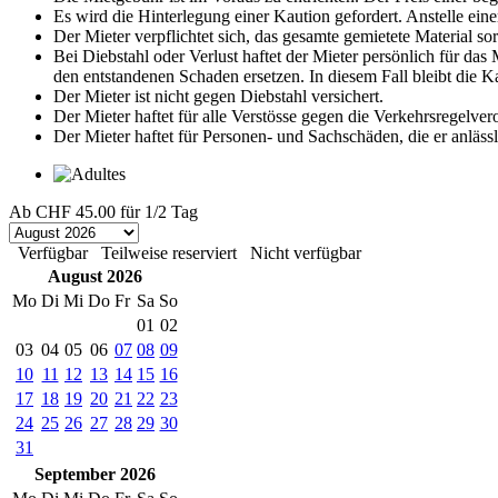
Es wird die Hinterlegung einer Kaution gefordert. Anstelle eine
Der Mieter verpflichtet sich, das gesamte gemietete Material s
Bei Diebstahl oder Verlust haftet der Mieter persönlich für da
den entstandenen Schaden ersetzen. In diesem Fall bleibt die 
Der Mieter ist nicht gegen Diebstahl versichert.
Der Mieter haftet für alle Verstösse gegen die Verkehrsregelve
Der Mieter haftet für Personen- und Sachschäden, die er anläss
Ab
CHF 45.00
für 1/2 Tag
Verfügbar
Teilweise reserviert
Nicht verfügbar
August 2026
Mo
Di
Mi
Do
Fr
Sa
So
01
02
03
04
05
06
07
08
09
10
11
12
13
14
15
16
17
18
19
20
21
22
23
24
25
26
27
28
29
30
31
September 2026