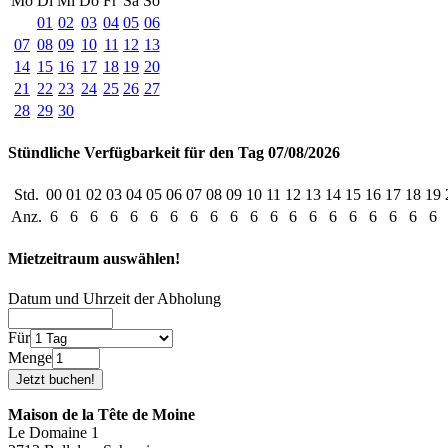
Mo
Di
Mi
Do
Fr
Sa
So
01
02
03
04
05
06
07
08
09
10
11
12
13
14
15
16
17
18
19
20
21
22
23
24
25
26
27
28
29
30
Stündliche Verfügbarkeit für den Tag 07/08/2026
Std.
00
01
02
03
04
05
06
07
08
09
10
11
12
13
14
15
16
17
18
19
Anz.
6
6
6
6
6
6
6
6
6
6
6
6
6
6
6
6
6
6
6
6
Mietzeitraum auswählen!
Datum und Uhrzeit der Abholung
Für
Menge
Maison de la Tête de Moine
Le Domaine 1