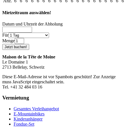
Anz.
6
6
6
6
6
6
6
6
6
6
6
6
6
6
6
6
6
6
6
6
Mietzeitraum auswählen!
Datum und Uhrzeit der Abholung
Für
Menge
Maison de la Tête de Moine
Le Domaine 1
2713 Bellelay, Schweiz
Diese E-Mail-Adresse ist vor Spambots geschützt! Zur Anzeige
muss JavaScript eingeschaltet sein.
Tel. +41 32 484 03 16
Vermietung
Gesamtes Verleihangebot
E-Mountainbikes
Kinderanhänger
Fondue-Set