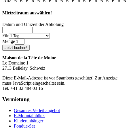
Anz.
6
6
6
6
6
6
6
6
6
6
6
6
6
6
6
6
6
6
6
6
Mietzeitraum auswählen!
Datum und Uhrzeit der Abholung
Für
Menge
Maison de la Tête de Moine
Le Domaine 1
2713 Bellelay, Schweiz
Diese E-Mail-Adresse ist vor Spambots geschützt! Zur Anzeige
muss JavaScript eingeschaltet sein.
Tel. +41 32 484 03 16
Vermietung
Gesamtes Verleihangebot
E-Mountainbikes
Kinderanhänger
Fondue-Set