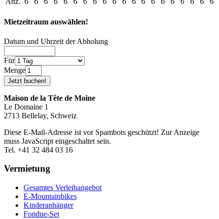
Anz.
6
6
6
6
6
6
6
6
6
6
6
6
6
6
6
6
6
6
6
6
Mietzeitraum auswählen!
Datum und Uhrzeit der Abholung
Für
Menge
Maison de la Tête de Moine
Le Domaine 1
2713 Bellelay, Schweiz
Diese E-Mail-Adresse ist vor Spambots geschützt! Zur Anzeige
muss JavaScript eingeschaltet sein.
Tel. +41 32 484 03 16
Vermietung
Gesamtes Verleihangebot
E-Mountainbikes
Kinderanhänger
Fondue-Set