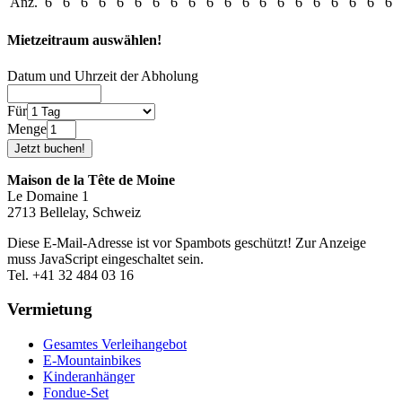
Anz.
6
6
6
6
6
6
6
6
6
6
6
6
6
6
6
6
6
6
6
6
Mietzeitraum auswählen!
Datum und Uhrzeit der Abholung
Für
Menge
Maison de la Tête de Moine
Le Domaine 1
2713 Bellelay, Schweiz
Diese E-Mail-Adresse ist vor Spambots geschützt! Zur Anzeige
muss JavaScript eingeschaltet sein.
Tel. +41 32 484 03 16
Vermietung
Gesamtes Verleihangebot
E-Mountainbikes
Kinderanhänger
Fondue-Set