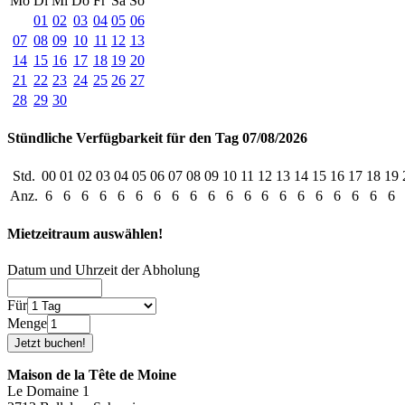
Mo
Di
Mi
Do
Fr
Sa
So
01
02
03
04
05
06
07
08
09
10
11
12
13
14
15
16
17
18
19
20
21
22
23
24
25
26
27
28
29
30
Stündliche Verfügbarkeit für den Tag 07/08/2026
Std.
00
01
02
03
04
05
06
07
08
09
10
11
12
13
14
15
16
17
18
19
Anz.
6
6
6
6
6
6
6
6
6
6
6
6
6
6
6
6
6
6
6
6
Mietzeitraum auswählen!
Datum und Uhrzeit der Abholung
Für
Menge
Maison de la Tête de Moine
Le Domaine 1