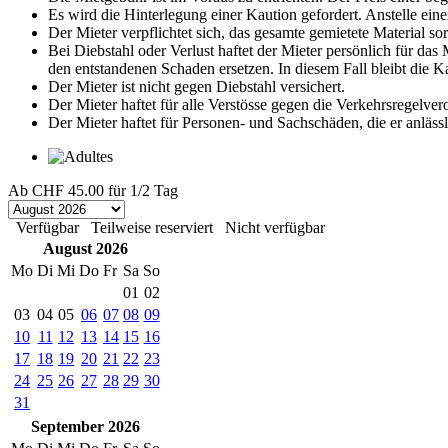
Es wird die Hinterlegung einer Kaution gefordert. Anstelle eine
Der Mieter verpflichtet sich, das gesamte gemietete Material s
Bei Diebstahl oder Verlust haftet der Mieter persönlich für da
den entstandenen Schaden ersetzen. In diesem Fall bleibt die 
Der Mieter ist nicht gegen Diebstahl versichert.
Der Mieter haftet für alle Verstösse gegen die Verkehrsregelve
Der Mieter haftet für Personen- und Sachschäden, die er anläss
Ab
CHF 45.00
für 1/2 Tag
Verfügbar
Teilweise reserviert
Nicht verfügbar
August 2026
Mo
Di
Mi
Do
Fr
Sa
So
01
02
03
04
05
06
07
08
09
10
11
12
13
14
15
16
17
18
19
20
21
22
23
24
25
26
27
28
29
30
31
September 2026