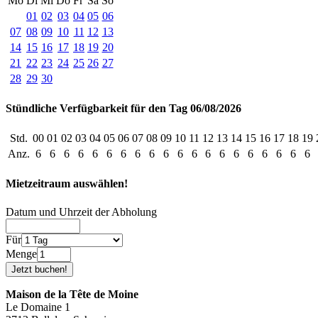
Mo
Di
Mi
Do
Fr
Sa
So
01
02
03
04
05
06
07
08
09
10
11
12
13
14
15
16
17
18
19
20
21
22
23
24
25
26
27
28
29
30
Stündliche Verfügbarkeit für den Tag 06/08/2026
Std.
00
01
02
03
04
05
06
07
08
09
10
11
12
13
14
15
16
17
18
19
Anz.
6
6
6
6
6
6
6
6
6
6
6
6
6
6
6
6
6
6
6
6
Mietzeitraum auswählen!
Datum und Uhrzeit der Abholung
Für
Menge
Maison de la Tête de Moine
Le Domaine 1