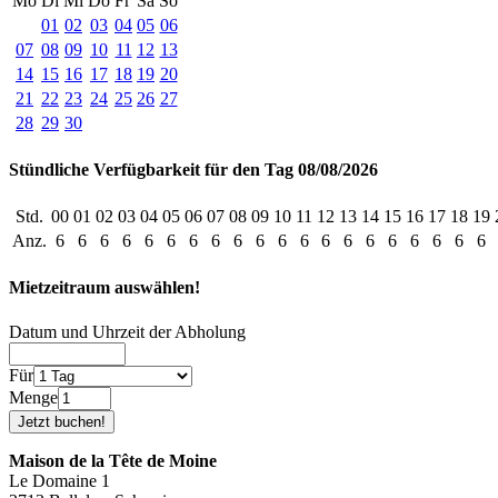
Mo
Di
Mi
Do
Fr
Sa
So
01
02
03
04
05
06
07
08
09
10
11
12
13
14
15
16
17
18
19
20
21
22
23
24
25
26
27
28
29
30
Stündliche Verfügbarkeit für den Tag 08/08/2026
Std.
00
01
02
03
04
05
06
07
08
09
10
11
12
13
14
15
16
17
18
19
Anz.
6
6
6
6
6
6
6
6
6
6
6
6
6
6
6
6
6
6
6
6
Mietzeitraum auswählen!
Datum und Uhrzeit der Abholung
Für
Menge
Maison de la Tête de Moine
Le Domaine 1