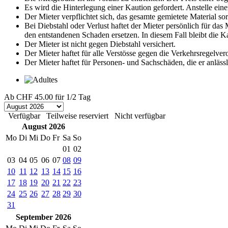
Es wird die Hinterlegung einer Kaution gefordert. Anstelle eine
Der Mieter verpflichtet sich, das gesamte gemietete Material s
Bei Diebstahl oder Verlust haftet der Mieter persönlich für da
den entstandenen Schaden ersetzen. In diesem Fall bleibt die 
Der Mieter ist nicht gegen Diebstahl versichert.
Der Mieter haftet für alle Verstösse gegen die Verkehrsregelve
Der Mieter haftet für Personen- und Sachschäden, die er anläss
Ab
CHF 45.00
für 1/2 Tag
Verfügbar
Teilweise reserviert
Nicht verfügbar
August 2026
Mo
Di
Mi
Do
Fr
Sa
So
01
02
03
04
05
06
07
08
09
10
11
12
13
14
15
16
17
18
19
20
21
22
23
24
25
26
27
28
29
30
31
September 2026