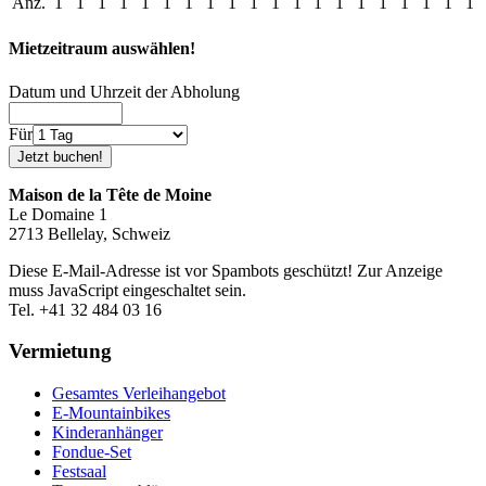
Anz.
1
1
1
1
1
1
1
1
1
1
1
1
1
1
1
1
1
1
1
1
Mietzeitraum auswählen!
Datum und Uhrzeit der Abholung
Für
Maison de la Tête de Moine
Le Domaine 1
2713 Bellelay, Schweiz
Diese E-Mail-Adresse ist vor Spambots geschützt! Zur Anzeige
muss JavaScript eingeschaltet sein.
Tel. +41 32 484 03 16
Vermietung
Gesamtes Verleihangebot
E-Mountainbikes
Kinderanhänger
Fondue-Set
Festsaal