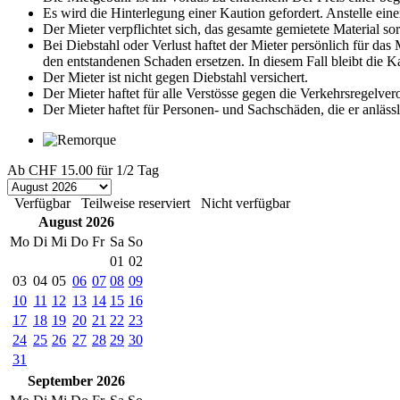
Es wird die Hinterlegung einer Kaution gefordert. Anstelle eine
Der Mieter verpflichtet sich, das gesamte gemietete Material s
Bei Diebstahl oder Verlust haftet der Mieter persönlich für da
den entstandenen Schaden ersetzen. In diesem Fall bleibt die 
Der Mieter ist nicht gegen Diebstahl versichert.
Der Mieter haftet für alle Verstösse gegen die Verkehrsregelve
Der Mieter haftet für Personen- und Sachschäden, die er anläss
Ab
CHF 15.00
für 1/2 Tag
Verfügbar
Teilweise reserviert
Nicht verfügbar
August 2026
Mo
Di
Mi
Do
Fr
Sa
So
01
02
03
04
05
06
07
08
09
10
11
12
13
14
15
16
17
18
19
20
21
22
23
24
25
26
27
28
29
30
31
September 2026