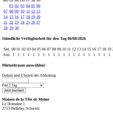
Mo
Di
Mi
Do
Fr
Sa
So
01
02
03
04
05
06
07
08
09
10
11
12
13
14
15
16
17
18
19
20
21
22
23
24
25
26
27
28
29
30
Stündliche Verfügbarkeit für den Tag 06/08/2026
Std.
00
01
02
03
04
05
06
07
08
09
10
11
12
13
14
15
16
17
18
19
Anz.
1
1
1
1
1
1
1
1
1
1
1
1
1
1
1
1
1
1
1
1
Mietzeitraum auswählen!
Datum und Uhrzeit der Abholung
Für
Maison de la Tête de Moine
Le Domaine 1
2713 Bellelay, Schweiz