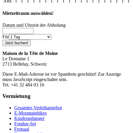
Anz.
1
1
1
1
1
1
1
1
1
1
1
1
1
1
1
1
1
1
1
1
Mietzeitraum auswählen!
Datum und Uhrzeit der Abholung
Für
Maison de la Tête de Moine
Le Domaine 1
2713 Bellelay, Schweiz
Diese E-Mail-Adresse ist vor Spambots geschützt! Zur Anzeige
muss JavaScript eingeschaltet sein.
Tel. +41 32 484 03 16
Vermietung
Gesamtes Verleihangebot
E-Mountainbikes
Kinderanhänger
Fondue-Set
Festsaal