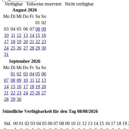
Verfügbar
Teilweise reserviert
Nicht verfügbar
August 2026
Mo
Di
Mi
Do
Fr
Sa
So
01
02
03
04
05
06
07
08
09
10
11
12
13
14
15
16
17
18
19
20
21
22
23
24
25
26
27
28
29
30
31
September 2026
Mo
Di
Mi
Do
Fr
Sa
So
01
02
03
04
05
06
07
08
09
10
11
12
13
14
15
16
17
18
19
20
21
22
23
24
25
26
27
28
29
30
Stündliche Verfügbarkeit für den Tag 08/08/2026
Std.
00
01
02
03
04
05
06
07
08
09
10
11
12
13
14
15
16
17
18
19