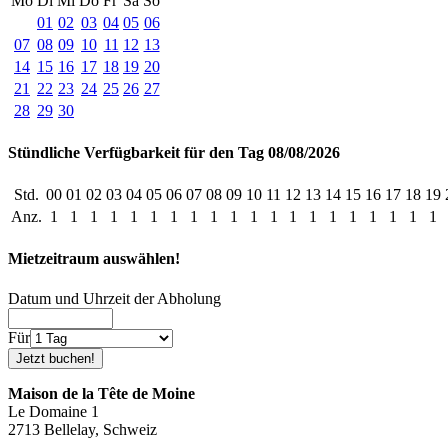
Mo
Di
Mi
Do
Fr
Sa
So
01
02
03
04
05
06
07
08
09
10
11
12
13
14
15
16
17
18
19
20
21
22
23
24
25
26
27
28
29
30
Stündliche Verfügbarkeit für den Tag 08/08/2026
Std.
00
01
02
03
04
05
06
07
08
09
10
11
12
13
14
15
16
17
18
19
Anz.
1
1
1
1
1
1
1
1
1
1
1
1
1
1
1
1
1
1
1
1
Mietzeitraum auswählen!
Datum und Uhrzeit der Abholung
Für
Maison de la Tête de Moine
Le Domaine 1
2713 Bellelay, Schweiz