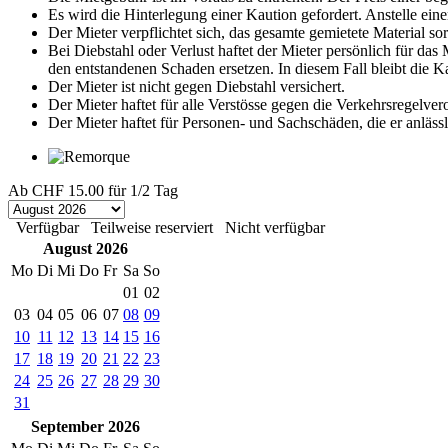
Es wird die Hinterlegung einer Kaution gefordert. Anstelle eine
Der Mieter verpflichtet sich, das gesamte gemietete Material s
Bei Diebstahl oder Verlust haftet der Mieter persönlich für da
den entstandenen Schaden ersetzen. In diesem Fall bleibt die 
Der Mieter ist nicht gegen Diebstahl versichert.
Der Mieter haftet für alle Verstösse gegen die Verkehrsregelve
Der Mieter haftet für Personen- und Sachschäden, die er anläss
Ab
CHF 15.00
für 1/2 Tag
Verfügbar
Teilweise reserviert
Nicht verfügbar
August 2026
Mo
Di
Mi
Do
Fr
Sa
So
01
02
03
04
05
06
07
08
09
10
11
12
13
14
15
16
17
18
19
20
21
22
23
24
25
26
27
28
29
30
31
September 2026