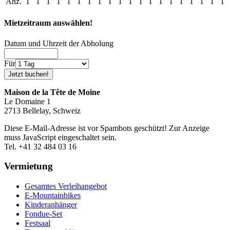
Anz.
1
1
1
1
1
1
1
1
1
1
1
1
1
1
1
1
1
1
1
1
Mietzeitraum auswählen!
Datum und Uhrzeit der Abholung
Für
Maison de la Tête de Moine
Le Domaine 1
2713 Bellelay, Schweiz
Diese E-Mail-Adresse ist vor Spambots geschützt! Zur Anzeige
muss JavaScript eingeschaltet sein.
Tel. +41 32 484 03 16
Vermietung
Gesamtes Verleihangebot
E-Mountainbikes
Kinderanhänger
Fondue-Set
Festsaal