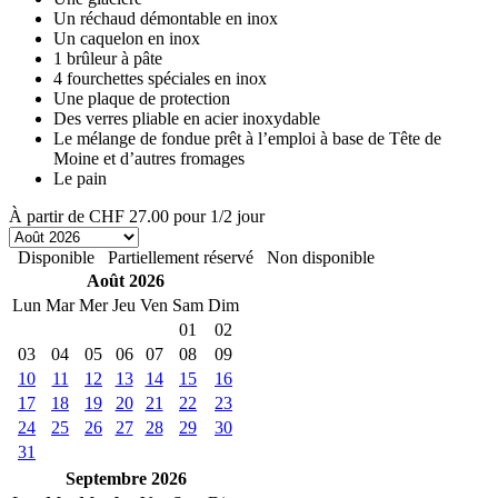
Un réchaud démontable en inox
Un caquelon en inox
1 brûleur à pâte
4 fourchettes spéciales en inox
Une plaque de protection
Des verres pliable en acier inoxydable
Le mélange de fondue prêt à l’emploi à base de Tête de
Moine et d’autres fromages
Le pain
À partir de
CHF 27.00
pour 1/2 jour
Disponible
Partiellement réservé
Non disponible
Août 2026
Lun
Mar
Mer
Jeu
Ven
Sam
Dim
01
02
03
04
05
06
07
08
09
10
11
12
13
14
15
16
17
18
19
20
21
22
23
24
25
26
27
28
29
30
31
Septembre 2026