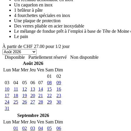
Un caquelon en inox
1 brûleur à pâte
4 fourchettes spéciales en inox
Une plaque de protection
Des verres pliable en acier inoxydable
Le mélange de fondue prêt à l’emploi à base de Tête de Moine 
Le pain
À partir de
CHF 27.00
pour 1/2 jour
Disponible
Partiellement réservé
Non disponible
Août 2026
Lun
Mar
Mer
Jeu
Ven
Sam
Dim
01
02
03
04
05
06
07
08
09
10
11
12
13
14
15
16
17
18
19
20
21
22
23
24
25
26
27
28
29
30
31
Septembre 2026
Lun
Mar
Mer
Jeu
Ven
Sam
Dim
01
02
03
04
05
06