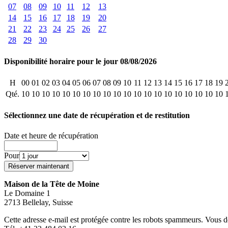
07
08
09
10
11
12
13
14
15
16
17
18
19
20
21
22
23
24
25
26
27
28
29
30
Disponibilité horaire pour le jour 08/08/2026
H
00
01
02
03
04
05
06
07
08
09
10
11
12
13
14
15
16
17
18
19
Qté.
10
10
10
10
10
10
10
10
10
10
10
10
10
10
10
10
10
10
10
10
Sélectionnez une date de récupération et de restitution
Date et heure de récupération
Pour
Maison de la Tête de Moine
Le Domaine 1
2713 Bellelay, Suisse
Cette adresse e-mail est protégée contre les robots spammeurs. Vous dev