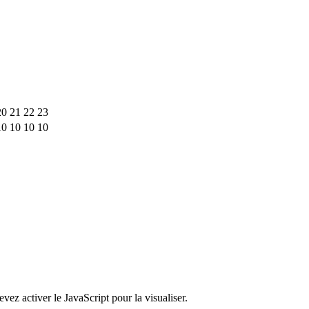
20
21
22
23
10
10
10
10
ez activer le JavaScript pour la visualiser.