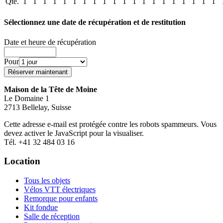
Qté.
1
1
1
1
1
1
1
1
1
1
1
1
1
1
1
1
1
1
1
1
Sélectionnez une date de récupération et de restitution
Date et heure de récupération
Pour
Maison de la Tête de Moine
Le Domaine 1
2713 Bellelay, Suisse
Cette adresse e-mail est protégée contre les robots spammeurs. Vous
devez activer le JavaScript pour la visualiser.
Tél. +41 32 484 03 16
Location
Tous les objets
Vélos VTT électriques
Remorque pour enfants
Kit fondue
Salle de réception