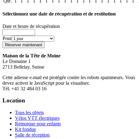
Qté.
1
1
1
1
1
1
1
1
1
1
1
1
1
1
1
1
1
1
1
1
Sélectionnez une date de récupération et de restitution
Date et heure de récupération
Pour
Maison de la Tête de Moine
Le Domaine 1
2713 Bellelay, Suisse
Cette adresse e-mail est protégée contre les robots spammeurs. Vous
devez activer le JavaScript pour la visualiser.
Tél. +41 32 484 03 16
Location
Tous les objets
Vélos VTT électriques
Remorque pour enfants
Kit fondue
Salle de réception