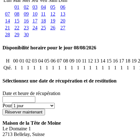
Lun
Mar
Mer
Jeu
Ven
Sam
Dim
01
02
03
04
05
06
07
08
09
10
11
12
13
14
15
16
17
18
19
20
21
22
23
24
25
26
27
28
29
30
Disponibilité horaire pour le jour 08/08/2026
H
00
01
02
03
04
05
06
07
08
09
10
11
12
13
14
15
16
17
18
19
Qté.
1
1
1
1
1
1
1
1
1
1
1
1
1
1
1
1
1
1
1
1
Sélectionnez une date de récupération et de restitution
Date et heure de récupération
Pour
Maison de la Tête de Moine
Le Domaine 1
2713 Bellelay, Suisse