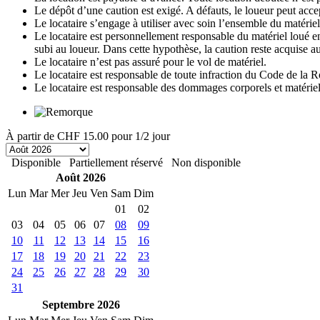
Le dépôt d’une caution est exigé. A défauts, le loueur peut accep
Le locataire s’engage à utiliser avec soin l’ensemble du matériel 
Le locataire est personnellement responsable du matériel loué en 
subi au loueur. Dans cette hypothèse, la caution reste acquise au
Le locataire n’est pas assuré pour le vol de matériel.
Le locataire est responsable de toute infraction du Code de la R
Le locataire est responsable des dommages corporels et matériels 
À partir de
CHF 15.00
pour 1/2 jour
Disponible
Partiellement réservé
Non disponible
Août 2026
Lun
Mar
Mer
Jeu
Ven
Sam
Dim
01
02
03
04
05
06
07
08
09
10
11
12
13
14
15
16
17
18
19
20
21
22
23
24
25
26
27
28
29
30
31
Septembre 2026