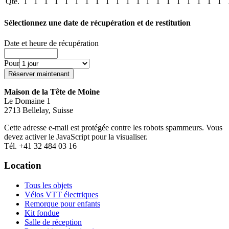
Qté.
1
1
1
1
1
1
1
1
1
1
1
1
1
1
1
1
1
1
1
1
Sélectionnez une date de récupération et de restitution
Date et heure de récupération
Pour
Maison de la Tête de Moine
Le Domaine 1
2713 Bellelay, Suisse
Cette adresse e-mail est protégée contre les robots spammeurs. Vous
devez activer le JavaScript pour la visualiser.
Tél. +41 32 484 03 16
Location
Tous les objets
Vélos VTT électriques
Remorque pour enfants
Kit fondue
Salle de réception