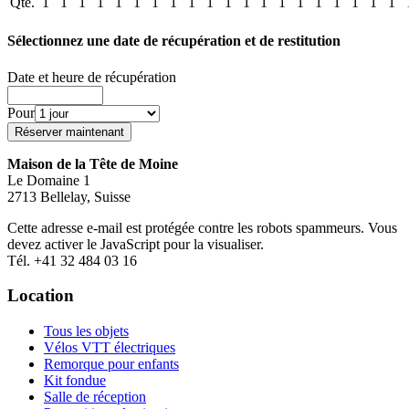
Qté.
1
1
1
1
1
1
1
1
1
1
1
1
1
1
1
1
1
1
1
1
Sélectionnez une date de récupération et de restitution
Date et heure de récupération
Pour
Maison de la Tête de Moine
Le Domaine 1
2713 Bellelay, Suisse
Cette adresse e-mail est protégée contre les robots spammeurs. Vous
devez activer le JavaScript pour la visualiser.
Tél. +41 32 484 03 16
Location
Tous les objets
Vélos VTT électriques
Remorque pour enfants
Kit fondue
Salle de réception