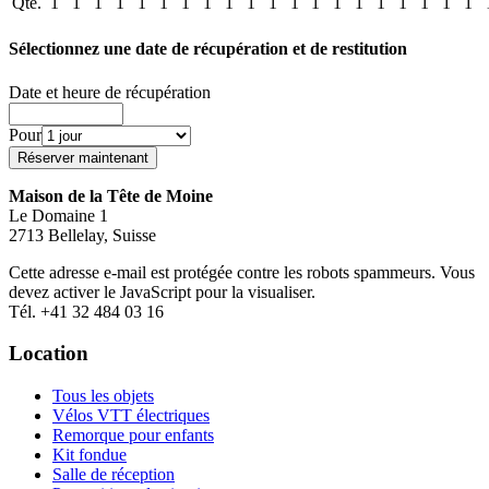
Qté.
1
1
1
1
1
1
1
1
1
1
1
1
1
1
1
1
1
1
1
1
Sélectionnez une date de récupération et de restitution
Date et heure de récupération
Pour
Maison de la Tête de Moine
Le Domaine 1
2713 Bellelay, Suisse
Cette adresse e-mail est protégée contre les robots spammeurs. Vous
devez activer le JavaScript pour la visualiser.
Tél. +41 32 484 03 16
Location
Tous les objets
Vélos VTT électriques
Remorque pour enfants
Kit fondue
Salle de réception