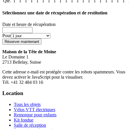
Qté.
1
1
1
1
1
1
1
1
1
1
1
1
1
1
1
1
1
1
1
1
Sélectionnez une date de récupération et de restitution
Date et heure de récupération
Pour
Maison de la Tête de Moine
Le Domaine 1
2713 Bellelay, Suisse
Cette adresse e-mail est protégée contre les robots spammeurs. Vous
devez activer le JavaScript pour la visualiser.
Tél. +41 32 484 03 16
Location
Tous les objets
Vélos VTT électriques
Remorque pour enfants
Kit fondue
Salle de réception