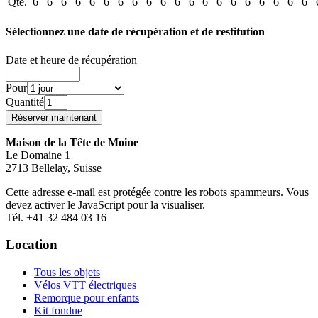
Qté.
6
6
6
6
6
6
6
6
6
6
6
6
6
6
6
6
6
6
6
6
Sélectionnez une date de récupération et de restitution
Date et heure de récupération
Pour
Quantité
Maison de la Tête de Moine
Le Domaine 1
2713 Bellelay, Suisse
Cette adresse e-mail est protégée contre les robots spammeurs. Vous
devez activer le JavaScript pour la visualiser.
Tél. +41 32 484 03 16
Location
Tous les objets
Vélos VTT électriques
Remorque pour enfants
Kit fondue