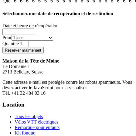
Qté.
6
6
6
6
6
6
6
6
6
6
6
6
6
6
6
6
6
6
6
6
Sélectionnez une date de récupération et de restitution
Date et heure de récupération
Pour
Quantité
Maison de la Tête de Moine
Le Domaine 1
2713 Bellelay, Suisse
Cette adresse e-mail est protégée contre les robots spammeurs. Vous
devez activer le JavaScript pour la visualiser.
Tél. +41 32 484 03 16
Location
Tous les objets
Vélos VTT électriques
Remorque pour enfants
Kit fondue