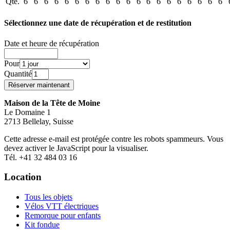
Qté.
6
6
6
6
6
6
6
6
6
6
6
6
6
6
6
6
6
6
6
6
Sélectionnez une date de récupération et de restitution
Date et heure de récupération
Pour
Quantité
Maison de la Tête de Moine
Le Domaine 1
2713 Bellelay, Suisse
Cette adresse e-mail est protégée contre les robots spammeurs. Vous
devez activer le JavaScript pour la visualiser.
Tél. +41 32 484 03 16
Location
Tous les objets
Vélos VTT électriques
Remorque pour enfants
Kit fondue