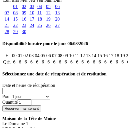
Lun
Mar
Mer
Jeu
Ven
Sam
Dim
01
02
03
04
05
06
07
08
09
10
11
12
13
14
15
16
17
18
19
20
21
22
23
24
25
26
27
28
29
30
Disponibilité horaire pour le jour 06/08/2026
H
00
01
02
03
04
05
06
07
08
09
10
11
12
13
14
15
16
17
18
19
Qté.
6
6
6
6
6
6
6
6
6
6
6
6
6
6
6
6
6
6
6
6
Sélectionnez une date de récupération et de restitution
Date et heure de récupération
Pour
Quantité
Maison de la Tête de Moine
Le Domaine 1