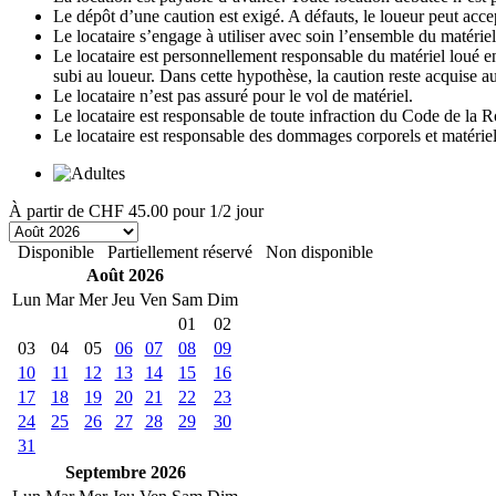
Le dépôt d’une caution est exigé. A défauts, le loueur peut accep
Le locataire s’engage à utiliser avec soin l’ensemble du matériel 
Le locataire est personnellement responsable du matériel loué en 
subi au loueur. Dans cette hypothèse, la caution reste acquise au
Le locataire n’est pas assuré pour le vol de matériel.
Le locataire est responsable de toute infraction du Code de la R
Le locataire est responsable des dommages corporels et matériels 
À partir de
CHF 45.00
pour 1/2 jour
Disponible
Partiellement réservé
Non disponible
Août 2026
Lun
Mar
Mer
Jeu
Ven
Sam
Dim
01
02
03
04
05
06
07
08
09
10
11
12
13
14
15
16
17
18
19
20
21
22
23
24
25
26
27
28
29
30
31
Septembre 2026