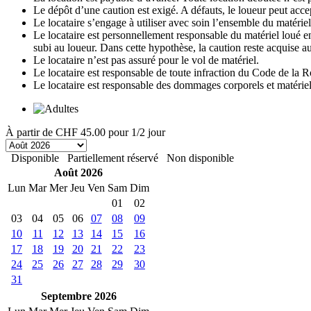
Le dépôt d’une caution est exigé. A défauts, le loueur peut accep
Le locataire s’engage à utiliser avec soin l’ensemble du matériel 
Le locataire est personnellement responsable du matériel loué en 
subi au loueur. Dans cette hypothèse, la caution reste acquise au
Le locataire n’est pas assuré pour le vol de matériel.
Le locataire est responsable de toute infraction du Code de la R
Le locataire est responsable des dommages corporels et matériels 
À partir de
CHF 45.00
pour 1/2 jour
Disponible
Partiellement réservé
Non disponible
Août 2026
Lun
Mar
Mer
Jeu
Ven
Sam
Dim
01
02
03
04
05
06
07
08
09
10
11
12
13
14
15
16
17
18
19
20
21
22
23
24
25
26
27
28
29
30
31
Septembre 2026