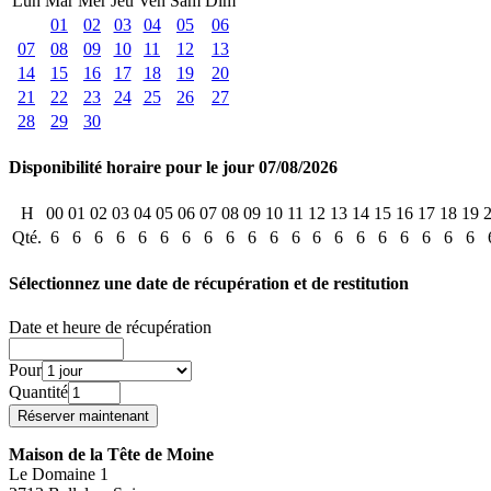
Lun
Mar
Mer
Jeu
Ven
Sam
Dim
01
02
03
04
05
06
07
08
09
10
11
12
13
14
15
16
17
18
19
20
21
22
23
24
25
26
27
28
29
30
Disponibilité horaire pour le jour 07/08/2026
H
00
01
02
03
04
05
06
07
08
09
10
11
12
13
14
15
16
17
18
19
Qté.
6
6
6
6
6
6
6
6
6
6
6
6
6
6
6
6
6
6
6
6
Sélectionnez une date de récupération et de restitution
Date et heure de récupération
Pour
Quantité
Maison de la Tête de Moine
Le Domaine 1