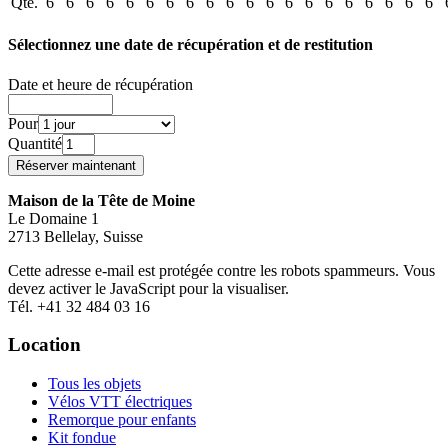
Qté.
6
6
6
6
6
6
6
6
6
6
6
6
6
6
6
6
6
6
6
6
Sélectionnez une date de récupération et de restitution
Date et heure de récupération
Pour
Quantité
Maison de la Tête de Moine
Le Domaine 1
2713 Bellelay, Suisse
Cette adresse e-mail est protégée contre les robots spammeurs. Vous
devez activer le JavaScript pour la visualiser.
Tél. +41 32 484 03 16
Location
Tous les objets
Vélos VTT électriques
Remorque pour enfants
Kit fondue