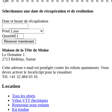
Qté.
6
6
6
6
6
6
6
6
6
6
6
6
6
6
6
6
6
6
6
6
Sélectionnez une date de récupération et de restitution
Date et heure de récupération
Pour
Quantité
Maison de la Tête de Moine
Le Domaine 1
2713 Bellelay, Suisse
Cette adresse e-mail est protégée contre les robots spammeurs. Vous
devez activer le JavaScript pour la visualiser.
Tél. +41 32 484 03 16
Location
Tous les objets
Vélos VTT électriques
Remorque pour enfants
Kit fondue