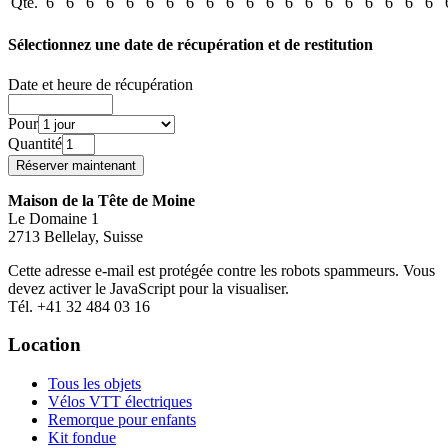
Qté.
6
6
6
6
6
6
6
6
6
6
6
6
6
6
6
6
6
6
6
6
Sélectionnez une date de récupération et de restitution
Date et heure de récupération
Pour
Quantité
Maison de la Tête de Moine
Le Domaine 1
2713 Bellelay, Suisse
Cette adresse e-mail est protégée contre les robots spammeurs. Vous
devez activer le JavaScript pour la visualiser.
Tél. +41 32 484 03 16
Location
Tous les objets
Vélos VTT électriques
Remorque pour enfants
Kit fondue