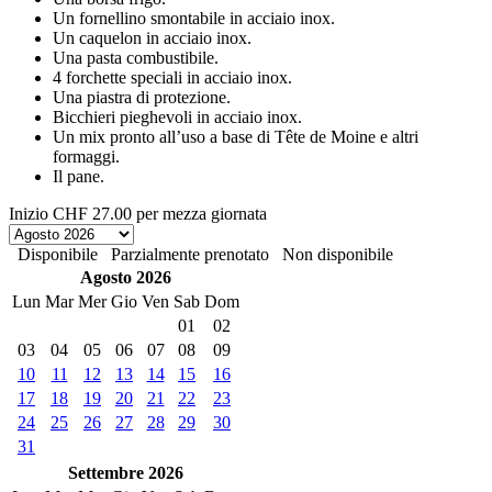
Un fornellino smontabile in acciaio inox.
Un caquelon in acciaio inox.
Una pasta combustibile.
4 forchette speciali in acciaio inox.
Una piastra di protezione.
Bicchieri pieghevoli in acciaio inox.
Un mix pronto all’uso a base di Tête de Moine e altri
formaggi.
Il pane.
Inizio
CHF 27.00
per mezza giornata
Disponibile
Parzialmente prenotato
Non disponibile
Agosto 2026
Lun
Mar
Mer
Gio
Ven
Sab
Dom
01
02
03
04
05
06
07
08
09
10
11
12
13
14
15
16
17
18
19
20
21
22
23
24
25
26
27
28
29
30
31
Settembre 2026