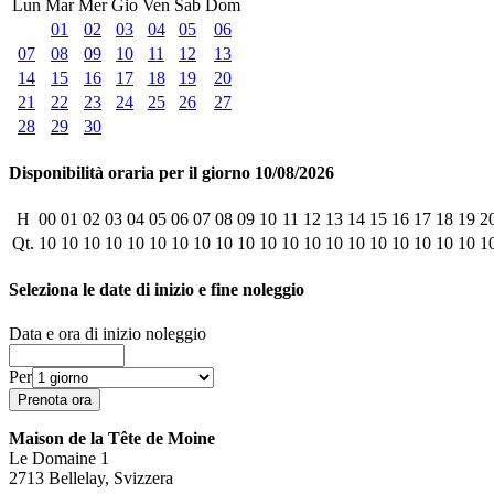
Lun
Mar
Mer
Gio
Ven
Sab
Dom
01
02
03
04
05
06
07
08
09
10
11
12
13
14
15
16
17
18
19
20
21
22
23
24
25
26
27
28
29
30
Disponibilità oraria per il giorno 10/08/2026
H
00
01
02
03
04
05
06
07
08
09
10
11
12
13
14
15
16
17
18
19
2
Qt.
10
10
10
10
10
10
10
10
10
10
10
10
10
10
10
10
10
10
10
10
1
Seleziona le date di inizio e fine noleggio
Data e ora di inizio noleggio
Per
Maison de la Tête de Moine
Le Domaine 1
2713 Bellelay, Svizzera