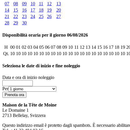
07
08
09
10
11
12
13
14
15
16
17
18
19
20
21
22
23
24
25
26
27
28
29
30
Disponibilità oraria per il giorno 06/08/2026
H
00
01
02
03
04
05
06
07
08
09
10
11
12
13
14
15
16
17
18
19
2
Qt.
10
10
10
10
10
10
10
10
10
10
10
10
10
10
10
10
10
10
10
10
1
Seleziona le date di inizio e fine noleggio
Data e ora di inizio noleggio
Per
Maison de la Tête de Moine
Le Domaine 1
2713 Bellelay, Svizzera
Questo indirizzo email è protetto dagli spambots. È necessario abilitar