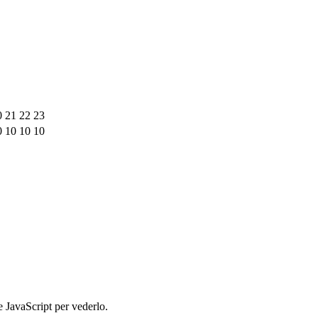
0
21
22
23
0
10
10
10
e JavaScript per vederlo.