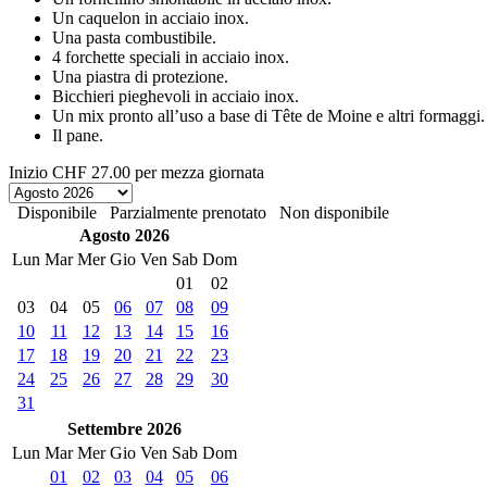
Un caquelon in acciaio inox.
Una pasta combustibile.
4 forchette speciali in acciaio inox.
Una piastra di protezione.
Bicchieri pieghevoli in acciaio inox.
Un mix pronto all’uso a base di Tête de Moine e altri formaggi.
Il pane.
Inizio
CHF 27.00
per mezza giornata
Disponibile
Parzialmente prenotato
Non disponibile
Agosto 2026
Lun
Mar
Mer
Gio
Ven
Sab
Dom
01
02
03
04
05
06
07
08
09
10
11
12
13
14
15
16
17
18
19
20
21
22
23
24
25
26
27
28
29
30
31
Settembre 2026
Lun
Mar
Mer
Gio
Ven
Sab
Dom
01
02
03
04
05
06