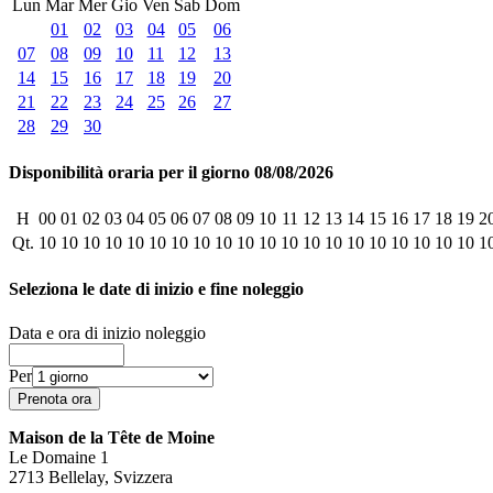
Lun
Mar
Mer
Gio
Ven
Sab
Dom
01
02
03
04
05
06
07
08
09
10
11
12
13
14
15
16
17
18
19
20
21
22
23
24
25
26
27
28
29
30
Disponibilità oraria per il giorno 08/08/2026
H
00
01
02
03
04
05
06
07
08
09
10
11
12
13
14
15
16
17
18
19
2
Qt.
10
10
10
10
10
10
10
10
10
10
10
10
10
10
10
10
10
10
10
10
1
Seleziona le date di inizio e fine noleggio
Data e ora di inizio noleggio
Per
Maison de la Tête de Moine
Le Domaine 1
2713 Bellelay, Svizzera