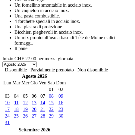
Un fornellino smontabile in acciaio inox.
Un caquelon in acciaio inox.
Una pasta combustibile.
4 forchette speciali in acciaio inox.
Una piastra di protezione.
Bicchieri pieghevoli in acciaio inox.
Un mix pronto all’uso a base di Tête de Moine e altri
formaggi.
Il pane.
Inizio
CHF 27.00
per mezza giornata
Disponibile
Parzialmente prenotato
Non disponibile
Agosto 2026
Lun
Mar
Mer
Gio
Ven
Sab
Dom
01
02
03
04
05
06
07
08
09
10
11
12
13
14
15
16
17
18
19
20
21
22
23
24
25
26
27
28
29
30
31
Settembre 2026