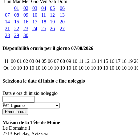
Lun
Mar
Mer
Gio
Ven
Sab
Dom
01
02
03
04
05
06
07
08
09
10
11
12
13
14
15
16
17
18
19
20
21
22
23
24
25
26
27
28
29
30
Disponibilità oraria per il giorno 07/08/2026
H
00
01
02
03
04
05
06
07
08
09
10
11
12
13
14
15
16
17
18
19
2
Qt.
10
10
10
10
10
10
10
10
10
10
10
10
10
10
10
10
10
10
10
10
1
Seleziona le date di inizio e fine noleggio
Data e ora di inizio noleggio
Per
Maison de la Tête de Moine
Le Domaine 1
2713 Bellelay, Svizzera