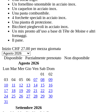
Un fornellino smontabile in acciaio inox.
Un caquelon in acciaio inox.
Una pasta combustibile.
4 forchette speciali in acciaio inox.
Una piastra di protezione.
Bicchieri pieghevoli in acciaio inox.
Un mix pronto all’uso a base di Tête de Moine e altri
formaggi.
Il pane.
Inizio
CHF 27.00
per mezza giornata
Disponibile
Parzialmente prenotato
Non disponibile
Agosto 2026
Lun
Mar
Mer
Gio
Ven
Sab
Dom
01
02
03
04
05
06
07
08
09
10
11
12
13
14
15
16
17
18
19
20
21
22
23
24
25
26
27
28
29
30
31
Settembre 2026