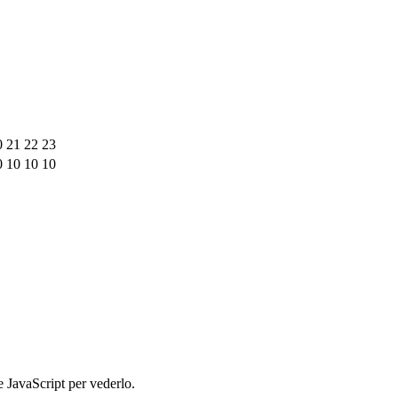
0
21
22
23
0
10
10
10
e JavaScript per vederlo.