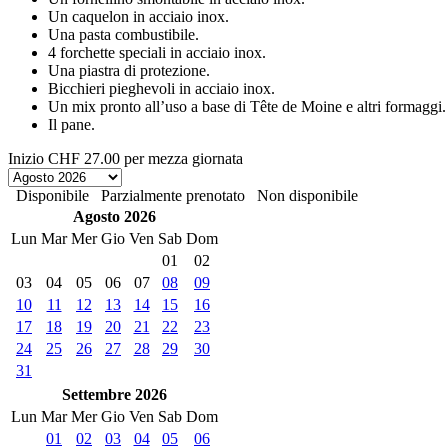
Un caquelon in acciaio inox.
Una pasta combustibile.
4 forchette speciali in acciaio inox.
Una piastra di protezione.
Bicchieri pieghevoli in acciaio inox.
Un mix pronto all’uso a base di Tête de Moine e altri formaggi.
Il pane.
Inizio
CHF 27.00
per mezza giornata
Disponibile
Parzialmente prenotato
Non disponibile
Agosto 2026
Lun
Mar
Mer
Gio
Ven
Sab
Dom
01
02
03
04
05
06
07
08
09
10
11
12
13
14
15
16
17
18
19
20
21
22
23
24
25
26
27
28
29
30
31
Settembre 2026
Lun
Mar
Mer
Gio
Ven
Sab
Dom
01
02
03
04
05
06