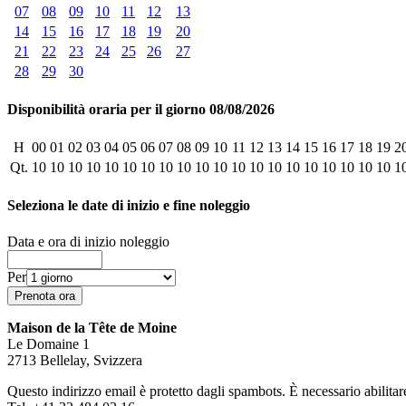
07
08
09
10
11
12
13
14
15
16
17
18
19
20
21
22
23
24
25
26
27
28
29
30
Disponibilità oraria per il giorno 08/08/2026
H
00
01
02
03
04
05
06
07
08
09
10
11
12
13
14
15
16
17
18
19
2
Qt.
10
10
10
10
10
10
10
10
10
10
10
10
10
10
10
10
10
10
10
10
1
Seleziona le date di inizio e fine noleggio
Data e ora di inizio noleggio
Per
Maison de la Tête de Moine
Le Domaine 1
2713 Bellelay, Svizzera
Questo indirizzo email è protetto dagli spambots. È necessario abilitar