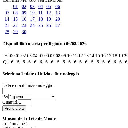
Lun
Mar
Mer
Gio
Ven
Sab
Dom
01
02
03
04
05
06
07
08
09
10
11
12
13
14
15
16
17
18
19
20
21
22
23
24
25
26
27
28
29
30
Disponibilità oraria per il giorno 06/08/2026
H
00
01
02
03
04
05
06
07
08
09
10
11
12
13
14
15
16
17
18
19
2
Qt.
6
6
6
6
6
6
6
6
6
6
6
6
6
6
6
6
6
6
6
6
6
Seleziona le date di inizio e fine noleggio
Data e ora di inizio noleggio
Per
Quantità
Maison de la Tête de Moine
Le Domaine 1