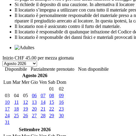
Si richiede il deposito di una cauzione. In alternativa il locato
Il locatario s’impegna a utilizzare con cura tutto il materiale preso 
Il locatario è personalmente responsabile del materiale preso a no
riparare il pregiudizio arrecato al locatore. In questa ipotesi, la
Il locatario non è assicurato contro il furto del materiale.
Il locatario è responsabile di qualunque infrazione del Codice de
Il locatario è responsabile dei danni fisici e materiali provocati 
Inizio
CHF 45.00
per mezza giornata
Disponibile
Parzialmente prenotato
Non disponibile
Agosto 2026
Lun
Mar
Mer
Gio
Ven
Sab
Dom
01
02
03
04
05
06
07
08
09
10
11
12
13
14
15
16
17
18
19
20
21
22
23
24
25
26
27
28
29
30
31
Settembre 2026