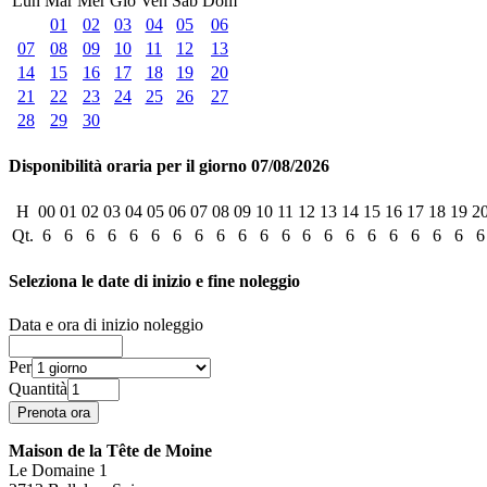
Lun
Mar
Mer
Gio
Ven
Sab
Dom
01
02
03
04
05
06
07
08
09
10
11
12
13
14
15
16
17
18
19
20
21
22
23
24
25
26
27
28
29
30
Disponibilità oraria per il giorno 07/08/2026
H
00
01
02
03
04
05
06
07
08
09
10
11
12
13
14
15
16
17
18
19
2
Qt.
6
6
6
6
6
6
6
6
6
6
6
6
6
6
6
6
6
6
6
6
6
Seleziona le date di inizio e fine noleggio
Data e ora di inizio noleggio
Per
Quantità
Maison de la Tête de Moine
Le Domaine 1