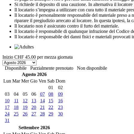
Si richiede il deposito di una cauzione. In alternativa il locato
Il locatario s’impegna a utilizzare con cura tutto il materiale preso 
Il locatario è personalmente responsabile del materiale preso a no
riparare il pregiudizio arrecato al locatore. In questa ipotesi, la
Il locatario non è assicurato contro il furto del materiale.
Il locatario è responsabile di qualunque infrazione del Codice de
Il locatario è responsabile dei danni fisici e materiali provocati 
Inizio
CHF 45.00
per mezza giornata
Disponibile
Parzialmente prenotato
Non disponibile
Agosto 2026
Lun
Mar
Mer
Gio
Ven
Sab
Dom
01
02
03
04
05
06
07
08
09
10
11
12
13
14
15
16
17
18
19
20
21
22
23
24
25
26
27
28
29
30
31
Settembre 2026