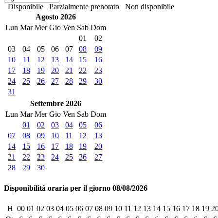
Disponibile
Parzialmente prenotato
Non disponibile
Agosto 2026
Lun
Mar
Mer
Gio
Ven
Sab
Dom
01
02
03
04
05
06
07
08
09
10
11
12
13
14
15
16
17
18
19
20
21
22
23
24
25
26
27
28
29
30
31
Settembre 2026
Lun
Mar
Mer
Gio
Ven
Sab
Dom
01
02
03
04
05
06
07
08
09
10
11
12
13
14
15
16
17
18
19
20
21
22
23
24
25
26
27
28
29
30
Disponibilità oraria per il giorno 08/08/2026
H
00
01
02
03
04
05
06
07
08
09
10
11
12
13
14
15
16
17
18
19
2