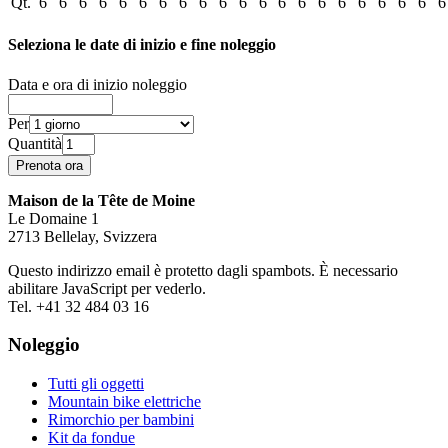
Qt.
6
6
6
6
6
6
6
6
6
6
6
6
6
6
6
6
6
6
6
6
6
Seleziona le date di inizio e fine noleggio
Data e ora di inizio noleggio
Per
Quantità
Maison de la Tête de Moine
Le Domaine 1
2713 Bellelay, Svizzera
Questo indirizzo email è protetto dagli spambots. È necessario
abilitare JavaScript per vederlo.
Tel. +41 32 484 03 16
Noleggio
Tutti gli oggetti
Mountain bike elettriche
Rimorchio per bambini
Kit da fondue