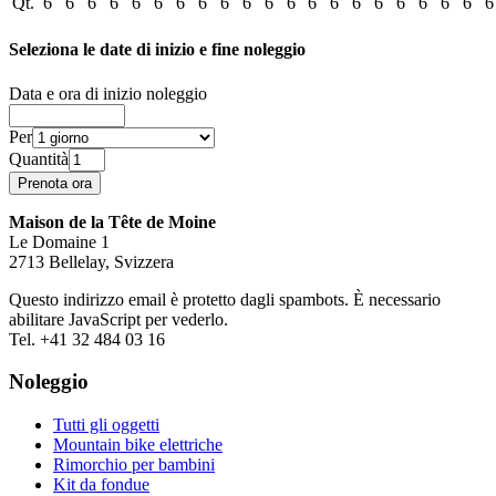
Qt.
6
6
6
6
6
6
6
6
6
6
6
6
6
6
6
6
6
6
6
6
6
Seleziona le date di inizio e fine noleggio
Data e ora di inizio noleggio
Per
Quantità
Maison de la Tête de Moine
Le Domaine 1
2713 Bellelay, Svizzera
Questo indirizzo email è protetto dagli spambots. È necessario
abilitare JavaScript per vederlo.
Tel. +41 32 484 03 16
Noleggio
Tutti gli oggetti
Mountain bike elettriche
Rimorchio per bambini
Kit da fondue