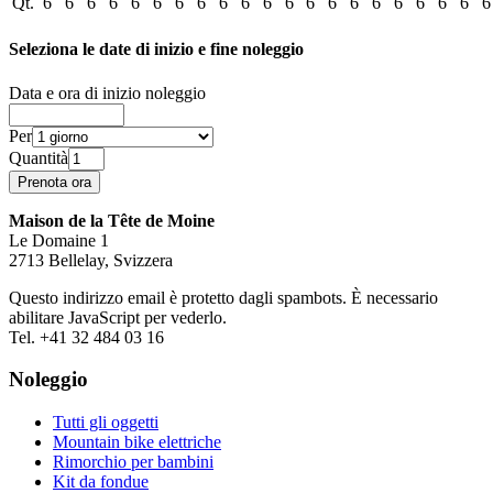
Qt.
6
6
6
6
6
6
6
6
6
6
6
6
6
6
6
6
6
6
6
6
6
Seleziona le date di inizio e fine noleggio
Data e ora di inizio noleggio
Per
Quantità
Maison de la Tête de Moine
Le Domaine 1
2713 Bellelay, Svizzera
Questo indirizzo email è protetto dagli spambots. È necessario
abilitare JavaScript per vederlo.
Tel. +41 32 484 03 16
Noleggio
Tutti gli oggetti
Mountain bike elettriche
Rimorchio per bambini
Kit da fondue