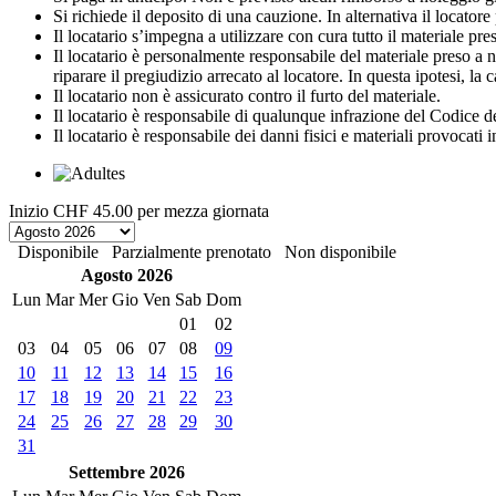
Si richiede il deposito di una cauzione. In alternativa il locato
Il locatario s’impegna a utilizzare con cura tutto il materiale preso 
Il locatario è personalmente responsabile del materiale preso a no
riparare il pregiudizio arrecato al locatore. In questa ipotesi, la
Il locatario non è assicurato contro il furto del materiale.
Il locatario è responsabile di qualunque infrazione del Codice de
Il locatario è responsabile dei danni fisici e materiali provocati 
Inizio
CHF 45.00
per mezza giornata
Disponibile
Parzialmente prenotato
Non disponibile
Agosto 2026
Lun
Mar
Mer
Gio
Ven
Sab
Dom
01
02
03
04
05
06
07
08
09
10
11
12
13
14
15
16
17
18
19
20
21
22
23
24
25
26
27
28
29
30
31
Settembre 2026