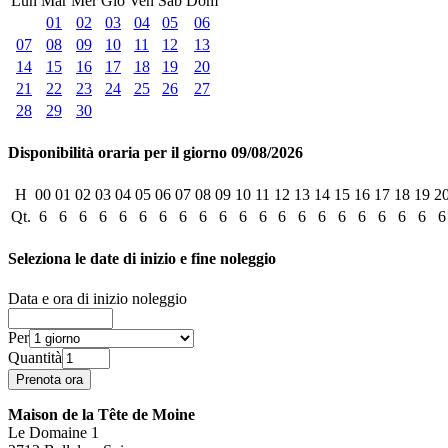
Lun
Mar
Mer
Gio
Ven
Sab
Dom
01
02
03
04
05
06
07
08
09
10
11
12
13
14
15
16
17
18
19
20
21
22
23
24
25
26
27
28
29
30
Disponibilità oraria per il giorno 09/08/2026
H
00
01
02
03
04
05
06
07
08
09
10
11
12
13
14
15
16
17
18
19
2
Qt.
6
6
6
6
6
6
6
6
6
6
6
6
6
6
6
6
6
6
6
6
6
Seleziona le date di inizio e fine noleggio
Data e ora di inizio noleggio
Per
Quantità
Maison de la Tête de Moine
Le Domaine 1