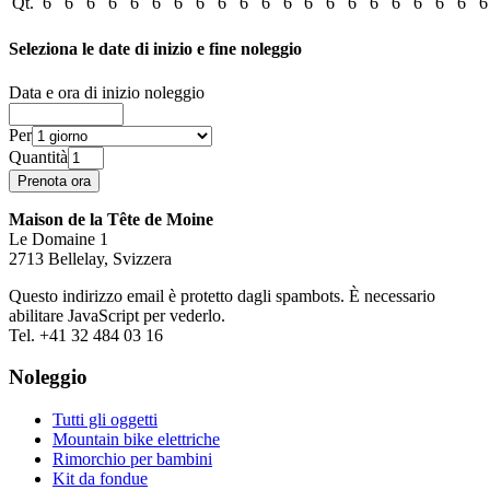
Qt.
6
6
6
6
6
6
6
6
6
6
6
6
6
6
6
6
6
6
6
6
6
Seleziona le date di inizio e fine noleggio
Data e ora di inizio noleggio
Per
Quantità
Maison de la Tête de Moine
Le Domaine 1
2713 Bellelay, Svizzera
Questo indirizzo email è protetto dagli spambots. È necessario
abilitare JavaScript per vederlo.
Tel. +41 32 484 03 16
Noleggio
Tutti gli oggetti
Mountain bike elettriche
Rimorchio per bambini
Kit da fondue