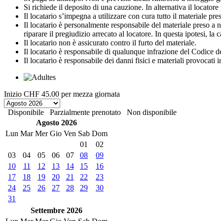
Si richiede il deposito di una cauzione. In alternativa il locato
Il locatario s’impegna a utilizzare con cura tutto il materiale preso 
Il locatario è personalmente responsabile del materiale preso a no
riparare il pregiudizio arrecato al locatore. In questa ipotesi, la
Il locatario non è assicurato contro il furto del materiale.
Il locatario è responsabile di qualunque infrazione del Codice de
Il locatario è responsabile dei danni fisici e materiali provocati 
Inizio
CHF 45.00
per mezza giornata
Disponibile
Parzialmente prenotato
Non disponibile
Agosto 2026
Lun
Mar
Mer
Gio
Ven
Sab
Dom
01
02
03
04
05
06
07
08
09
10
11
12
13
14
15
16
17
18
19
20
21
22
23
24
25
26
27
28
29
30
31
Settembre 2026