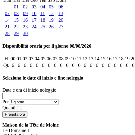
Lun
Mar
Mer
Gio
Ven
Sab
Dom
01
02
03
04
05
06
07
08
09
10
11
12
13
14
15
16
17
18
19
20
21
22
23
24
25
26
27
28
29
30
Disponibilità oraria per il giorno 08/08/2026
H
00
01
02
03
04
05
06
07
08
09
10
11
12
13
14
15
16
17
18
19
2
Qt.
6
6
6
6
6
6
6
6
6
6
6
6
6
6
6
6
6
6
6
6
6
Seleziona le date di inizio e fine noleggio
Data e ora di inizio noleggio
Per
Quantità
Maison de la Tête de Moine
Le Domaine 1