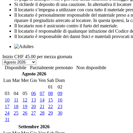
Si richiede il deposito di una cauzione. In alternativa il locato
Il locatario s’impegna a utilizzare con cura tutto il materiale preso 
Il locatario è personalmente responsabile del materiale preso a no
riparare il pregiudizio arrecato al locatore. In questa ipotesi, la
Il locatario non è assicurato contro il furto del materiale.
Il locatario è responsabile di qualunque infrazione del Codice de
Il locatario è responsabile dei danni fisici e materiali provocati 
Inizio
CHF 45.00
per mezza giornata
Disponibile
Parzialmente prenotato
Non disponibile
Agosto 2026
Lun
Mar
Mer
Gio
Ven
Sab
Dom
01
02
03
04
05
06
07
08
09
10
11
12
13
14
15
16
17
18
19
20
21
22
23
24
25
26
27
28
29
30
31
Settembre 2026