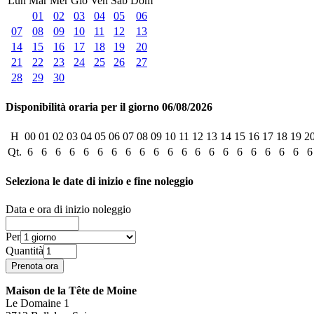
Lun
Mar
Mer
Gio
Ven
Sab
Dom
01
02
03
04
05
06
07
08
09
10
11
12
13
14
15
16
17
18
19
20
21
22
23
24
25
26
27
28
29
30
Disponibilità oraria per il giorno 06/08/2026
H
00
01
02
03
04
05
06
07
08
09
10
11
12
13
14
15
16
17
18
19
2
Qt.
6
6
6
6
6
6
6
6
6
6
6
6
6
6
6
6
6
6
6
6
6
Seleziona le date di inizio e fine noleggio
Data e ora di inizio noleggio
Per
Quantità
Maison de la Tête de Moine
Le Domaine 1