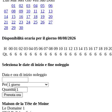
Lun
Mar
Mer
Gio
Ven
Sab
Dom
01
02
03
04
05
06
07
08
09
10
11
12
13
14
15
16
17
18
19
20
21
22
23
24
25
26
27
28
29
30
Disponibilità oraria per il giorno 08/08/2026
H
00
01
02
03
04
05
06
07
08
09
10
11
12
13
14
15
16
17
18
19
2
Qt.
6
6
6
6
6
6
6
6
6
6
6
6
6
6
6
6
6
6
6
6
6
Seleziona le date di inizio e fine noleggio
Data e ora di inizio noleggio
Per
Quantità
Maison de la Tête de Moine
Le Domaine 1