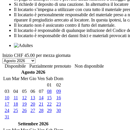
Si richiede il deposito di una cauzione. In alternativa il locato
Il locatario s’impegna a utilizzare con cura tutto il materiale preso 
Il locatario è personalmente responsabile del materiale preso a no
riparare il pregiudizio arrecato al locatore. In questa ipotesi, la
Il locatario non è assicurato contro il furto del materiale.
Il locatario è responsabile di qualunque infrazione del Codice de
Il locatario è responsabile dei danni fisici e materiali provocati 
Inizio
CHF 45.00
per mezza giornata
Disponibile
Parzialmente prenotato
Non disponibile
Agosto 2026
Lun
Mar
Mer
Gio
Ven
Sab
Dom
01
02
03
04
05
06
07
08
09
10
11
12
13
14
15
16
17
18
19
20
21
22
23
24
25
26
27
28
29
30
31
Settembre 2026