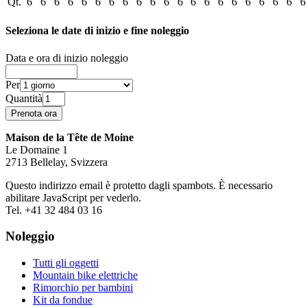
Qt.
6
6
6
6
6
6
6
6
6
6
6
6
6
6
6
6
6
6
6
6
6
Seleziona le date di inizio e fine noleggio
Data e ora di inizio noleggio
Per
Quantità
Maison de la Tête de Moine
Le Domaine 1
2713 Bellelay, Svizzera
Questo indirizzo email è protetto dagli spambots. È necessario
abilitare JavaScript per vederlo.
Tel. +41 32 484 03 16
Noleggio
Tutti gli oggetti
Mountain bike elettriche
Rimorchio per bambini
Kit da fondue