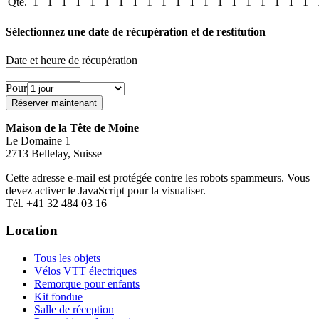
Qté.
1
1
1
1
1
1
1
1
1
1
1
1
1
1
1
1
1
1
1
1
Sélectionnez une date de récupération et de restitution
Date et heure de récupération
Pour
Maison de la Tête de Moine
Le Domaine 1
2713 Bellelay, Suisse
Cette adresse e-mail est protégée contre les robots spammeurs. Vous
devez activer le JavaScript pour la visualiser.
Tél. +41 32 484 03 16
Location
Tous les objets
Vélos VTT électriques
Remorque pour enfants
Kit fondue
Salle de réception