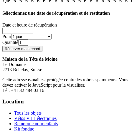
Qté.
6
6
6
6
6
6
6
6
6
6
6
6
6
6
6
6
6
6
6
6
Sélectionnez une date de récupération et de restitution
Date et heure de récupération
Pour
Quantité
Maison de la Tête de Moine
Le Domaine 1
2713 Bellelay, Suisse
Cette adresse e-mail est protégée contre les robots spammeurs. Vous
devez activer le JavaScript pour la visualiser.
Tél. +41 32 484 03 16
Location
Tous les objets
Vélos VTT électriques
Remorque pour enfants
Kit fondue